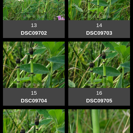
13
14
DSC09702
DSC09703
15
16
DSC09704
DSC09705