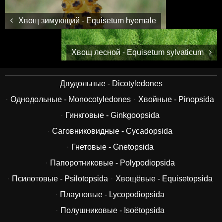
Хвощ зимующий - Equisetum hyemale
Хвощ лесной - Equisetum sylvaticum
Двудольные - Dicotyledones
Однодольные - Monocotyledones
Хвойные - Pinopsida
Гинкговые - Ginkgoopsida
Саговниковидные - Cycadopsida
Гнетовые - Gnetopsida
Папоротниковые - Polypodiopsida
Псилотовые - Psilotopsida
Хвощёвые - Equisetopsida
Плауновые - Lycopodiopsida
Полушниковые - Isoëtopsida