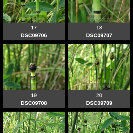
17
18
DSC09706
DSC09707
19
20
DSC09708
DSC09709