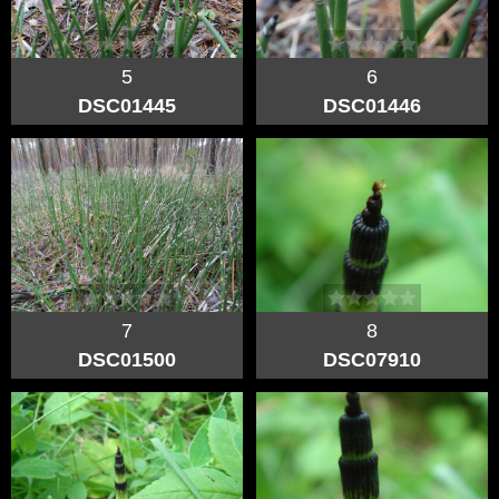
5
6
DSC01445
DSC01446
7
8
DSC01500
DSC07910