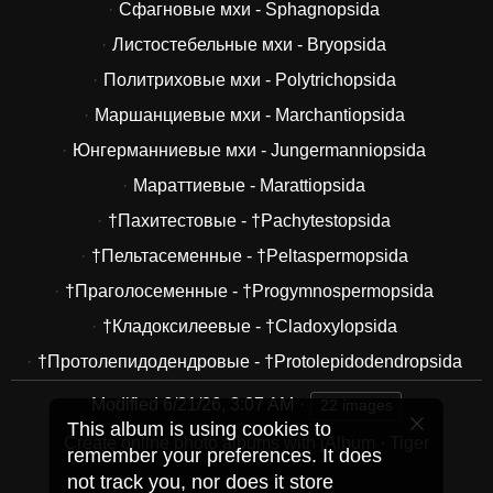
Сфагновые мхи - Sphagnopsida
Листостебельные мхи - Bryopsida
Политриховые мхи - Polytrichopsida
Маршанциевые мхи - Marchantiopsida
Юнгерманниевые мхи - Jungermanniopsida
Мараттиевые - Marattiopsida
†Пахитестовые - †Pachytestopsida
†Пельтасеменные - †Peltaspermopsida
†Праголосеменные - †Progymnospermopsida
†Кладоксилеевые - †Cladoxylopsida
†Протолепидодендровые - †Protolepidodendropsida
Modified
6/21/26, 3:07 AM
22 images
This album is using cookies to
Create online photo albums with jAlbum
·
Tiger
remember your preferences. It does
not track you, nor does it store