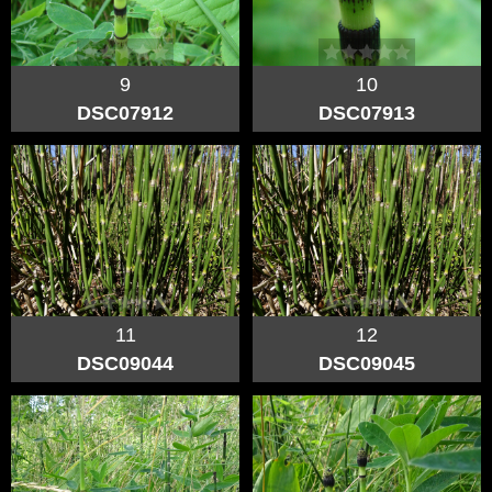
9
10
DSC07912
DSC07913
11
12
DSC09044
DSC09045