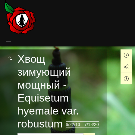
Хвощ
зимующий
мощный -
Equisetum
hyemale var.
robustum
6/22/13—7/18/20