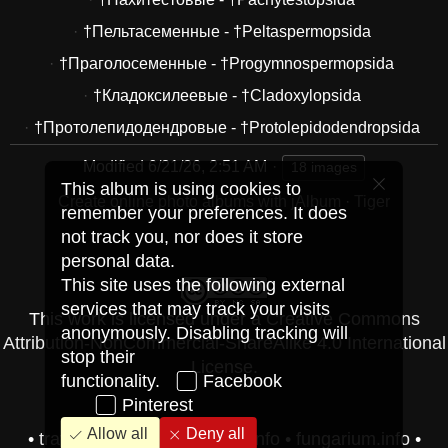
†Пельтасеменные - †Peltaspermopsida
†Праголосеменные - †Progymnospermopsida
†Кладоксилеевые - †Cladoxylopsida
†Протолепидодендровые - †Protolepidodendropsida
Modified
6/21/26, 2:51 AM
18 images
This album is using cookies to
Create online photo albums with jAlbum
·
Tiger
remember your preferences. It does
not track you, nor does it store
personal data.
This site uses the following external
services that may track your visits
This work is licensed under a
Creative Commons
anonymously. Disabling tracking will
Attribution-NonCommercial-ShareAlike 4.0 International
stop their
License
.
functionality.
Facebook
Pinterest
Allow all
Deny all
•
travel-pics.vip
•
herbarium.info
•
fungarium.info
•