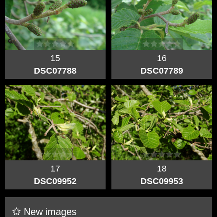
15
16
DSC07788
DSC07789
17
18
DSC09952
DSC09953
New images