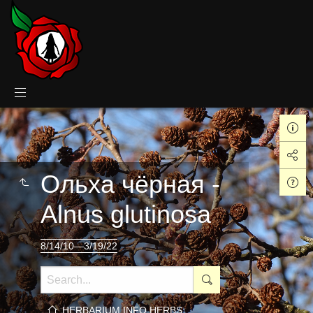
Ольха чёрная -
Alnus glutinosa
8/14/10—3/19/22
HERBARIUM.INFO HERBS: