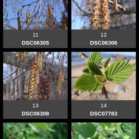
11
12
DSC06305
DSC06306
13
14
DSC06308
DSC07783