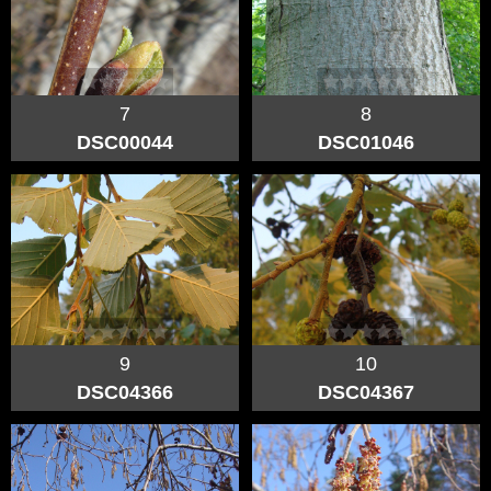
7
8
DSC00044
DSC01046
9
10
DSC04366
DSC04367