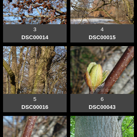
3
4
DSC00014
DSC00015
5
6
DSC00016
DSC00043