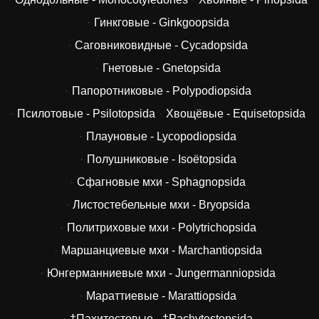
Гинкговые - Ginkgoopsida
Саговниковидные - Cycadopsida
Гнетовые - Gnetopsida
Папоротниковые - Polypodiopsida
Псилотовые - Psilotopsida
Хвощёвые - Equisetopsida
Плауновые - Lycopodiopsida
Полушниковые - Isoëtopsida
Сфагновые мхи - Sphagnopsida
Листостебельные мхи - Bryopsida
Политриховые мхи - Polytrichopsida
Маршанциевые мхи - Marchantiopsida
Юнгерманниевые мхи - Jungermanniopsida
Мараттиевые - Marattiopsida
†Пахитестовые - †Pachytestopsida