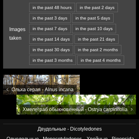
in the past 48 hours
in the past 2 days
in the past 3 days
in the past 5 days
in the past 7 days
in the past 10 days
Images
taken
in the past 14 days
in the past 21 days
in the past 30 days
in the past 2 months
in the past 3 months
in the past 4 months
Ольха серая - Alnus incana
Хмелеграб обыкновенный - Ostrya carpinifolia
Двудольные - Dicotyledones
Однодольные - Monocotyledones
Хвойные - Pinopsida