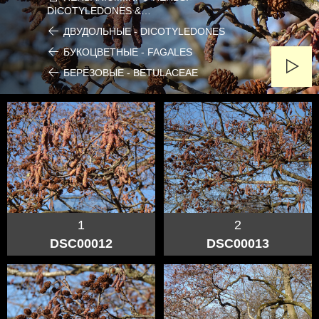
DICOTYLEDONES &…
ДВУДОЛЬНЫЕ - DICOTYLEDONES
БУКОЦВЕТНЫЕ - FAGALES
БЕРЁЗОВЫЕ - BETULACEAE
1
2
DSC00012
DSC00013