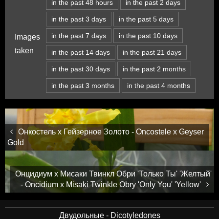
in the past 48 hours
in the past 2 days
in the past 3 days
in the past 5 days
in the past 7 days
in the past 10 days
Images
taken
in the past 14 days
in the past 21 days
in the past 30 days
in the past 2 months
in the past 3 months
in the past 4 months
Онкостель x Гейзерное Золото - Oncostele x Geyser
Gold
Онцидиум x Мисаки Твинкл Обри 'Только Ты' 'Желтый'
- Oncidium x Misaki Twinkle Obry 'Only You' 'Yellow'
Двудольные - Dicotyledones