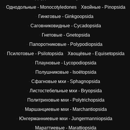
Однодольные - Monocotyledones
Хвойные - Pinopsida
Гинкговые - Ginkgoopsida
Саговниковидные - Cycadopsida
Гнетовые - Gnetopsida
Папоротниковые - Polypodiopsida
Псилотовые - Psilotopsida
Хвощёвые - Equisetopsida
Плауновые - Lycopodiopsida
Полушниковые - Isoëtopsida
Сфагновые мхи - Sphagnopsida
Листостебельные мхи - Bryopsida
Политриховые мхи - Polytrichopsida
Маршанциевые мхи - Marchantiopsida
Юнгерманниевые мхи - Jungermanniopsida
Мараттиевые - Marattiopsida