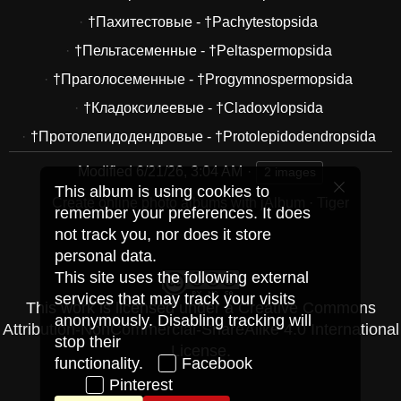
†Пахитестовые - †Pachytestopsida
†Пельтасеменные - †Peltaspermopsida
†Праголосеменные - †Progymnospermopsida
†Кладоксилеевые - †Cladoxylopsida
†Протолепидодендровые - †Protolepidodendropsida
Modified
6/21/26, 3:04 AM
2 images
This album is using cookies to
Create online photo albums with jAlbum
·
Tiger
remember your preferences. It does
not track you, nor does it store
personal data.
This site uses the following external
services that may track your visits
This work is licensed under a
Creative Commons
anonymously. Disabling tracking will
Attribution-NonCommercial-ShareAlike 4.0 International
stop their
License
.
functionality.
Facebook
Pinterest