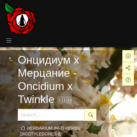
Онцидиум x
Мерцание -
Oncidium x
Twinkle
3/11/18
HERBARIUM.INFO HERBS:
DICOTYLEDONES &…