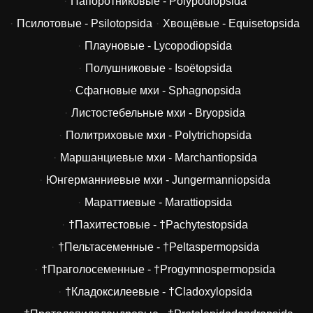
Папоротниковые - Polypodiopsida
Псилотовые - Psilotopsida
Хвощёвые - Equisetopsida
Плауновые - Lycopodiopsida
Полушниковые - Isoëtopsida
Сфагновые мхи - Sphagnopsida
Листостебельные мхи - Bryopsida
Политриховые мхи - Polytrichopsida
Маршанциевые мхи - Marchantiopsida
Юнгерманниевые мхи - Jungermanniopsida
Мараттиевые - Marattiopsida
†Пахитестовые - †Pachytestopsida
†Пельтасеменные - †Peltaspermopsida
†Праголосеменные - †Progymnospermopsida
†Кладоксилеевые - †Cladoxylopsida