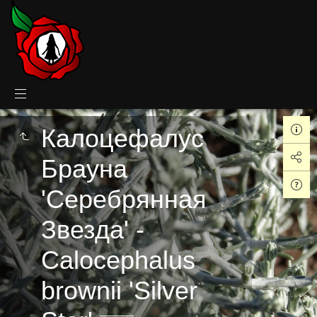
Калоцефалус
Брауна
'Серебрянная
Звезда' -
Calocephalus
brownii 'Silver