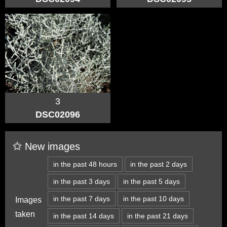
3
DSC02096
New images
in the past 48 hours
in the past 2 days
in the past 3 days
in the past 5 days
in the past 7 days
in the past 10 days
Images
taken
in the past 14 days
in the past 21 days