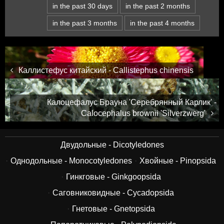
in the past 30 days
in the past 2 months
in the past 3 months
in the past 4 months
Каллистефус китайский - Callistephus chinensis
Калоцефалус Брауна 'Серебрянный Карлик' -
Calocephalus brownii 'Silverzwerg'
Двудольные - Dicotyledones
Однодольные - Monocotyledones
Хвойные - Pinopsida
Гинкговые - Ginkgoopsida
Саговниковидные - Cycadopsida
Гнетовые - Gnetopsida