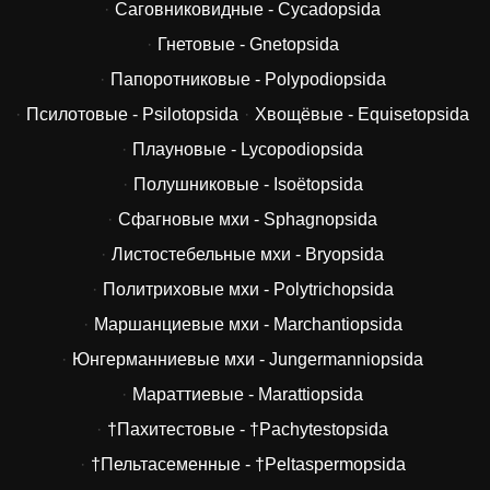
Саговниковидные - Cycadopsida
Гнетовые - Gnetopsida
Папоротниковые - Polypodiopsida
Псилотовые - Psilotopsida
Хвощёвые - Equisetopsida
Плауновые - Lycopodiopsida
Полушниковые - Isoëtopsida
Сфагновые мхи - Sphagnopsida
Листостебельные мхи - Bryopsida
Политриховые мхи - Polytrichopsida
Маршанциевые мхи - Marchantiopsida
Юнгерманниевые мхи - Jungermanniopsida
Мараттиевые - Marattiopsida
†Пахитестовые - †Pachytestopsida
†Пельтасеменные - †Peltaspermopsida