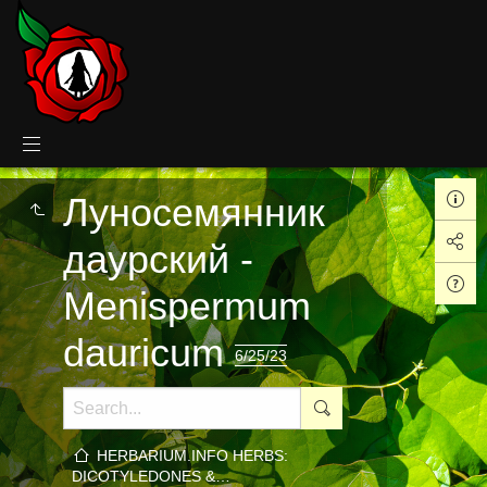
Луносемянник
даурский -
Menispermum
dauricum
6/25/23
HERBARIUM.INFO HERBS:
DICOTYLEDONES &…