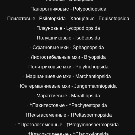
Папоротниковые - Polypodiopsida
Псилотовые - Psilotopsida
Хвощёвые - Equisetopsida
Плауновые - Lycopodiopsida
Полушниковые - Isoëtopsida
Сфагновые мхи - Sphagnopsida
Листостебельные мхи - Bryopsida
Политриховые мхи - Polytrichopsida
Маршанциевые мхи - Marchantiopsida
Юнгерманниевые мхи - Jungermanniopsida
Мараттиевые - Marattiopsida
†Пахитестовые - †Pachytestopsida
†Пельтасеменные - †Peltaspermopsida
†Праголосеменные - †Progymnospermopsida
†Кладоксилеевые - †Cladoxylopsida