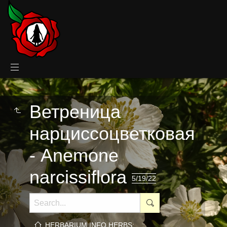
Ветреница
нарциссоцветковая
- Anemone
narcissiflora
5/19/22
HERBARIUM.INFO HERBS: