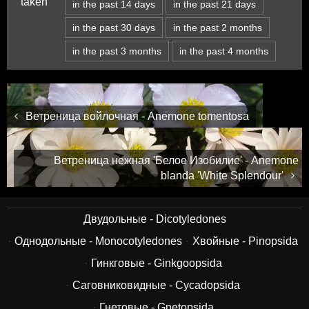
taken
in the past 14 days
in the past 21 days
in the past 30 days
in the past 2 months
in the past 3 months
in the past 4 months
Ветреница войлочная - Anemone tomentosa
Ветреница нежная 'Белое Изобилие' - Anemone
blanda 'White Splendour'
Двудольные - Dicotyledones
Однодольные - Monocotyledones
Хвойные - Pinopsida
Гинкговые - Ginkgoopsida
Саговниковидные - Cycadopsida
Гнетовые - Gnetopsida