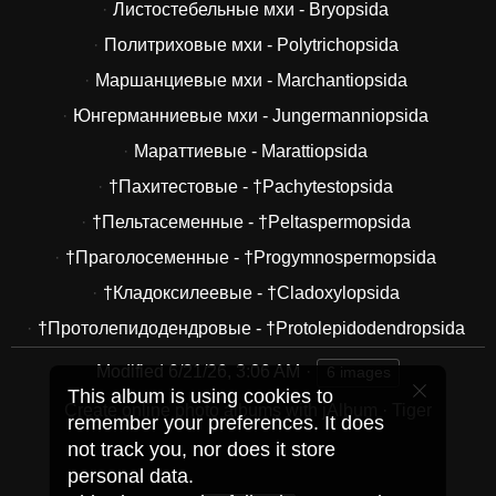
Листостебельные мхи - Bryopsida
Политриховые мхи - Polytrichopsida
Маршанциевые мхи - Marchantiopsida
Юнгерманниевые мхи - Jungermanniopsida
Мараттиевые - Marattiopsida
†Пахитестовые - †Pachytestopsida
†Пельтасеменные - †Peltaspermopsida
†Праголосеменные - †Progymnospermopsida
†Кладоксилеевые - †Cladoxylopsida
†Протолепидодендровые - †Protolepidodendropsida
Modified
6/21/26, 3:06 AM
6 images
This album is using cookies to
Create online photo albums with jAlbum
·
Tiger
remember your preferences. It does
not track you, nor does it store
personal data.