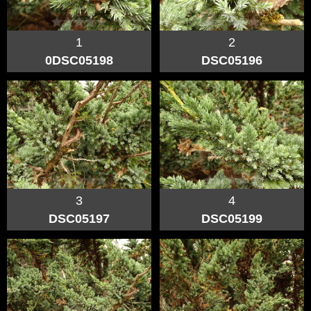
1
2
0DSC05198
DSC05196
3
4
DSC05197
DSC05199