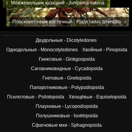
Можжевельник казацкий - Juniperus sabina
Плосковеточник восточный - Platycladus orientalis
Двудольные - Dicotyledones
Однодольные - Monocotyledones
Хвойные - Pinopsida
Гинкговые - Ginkgoopsida
Саговниковидные - Cycadopsida
Гнетовые - Gnetopsida
Папоротниковые - Polypodiopsida
Псилотовые - Psilotopsida
Хвощёвые - Equisetopsida
Плауновые - Lycopodiopsida
Полушниковые - Isoëtopsida
Сфагновые мхи - Sphagnopsida