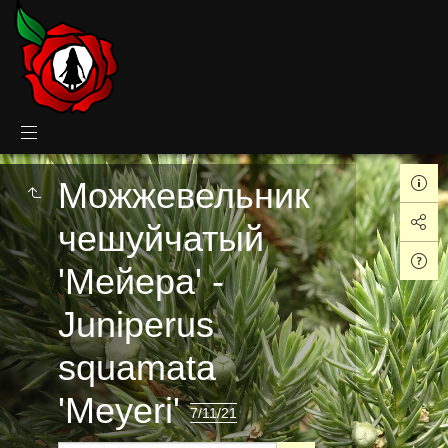
Можжевельник
чешуйчатый
'Мейера' -
Juniperus
squamata
'Meyeri'
7/11/21