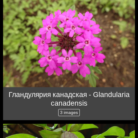
Гландулярия канадская - Glandularia
canadensis
3 images