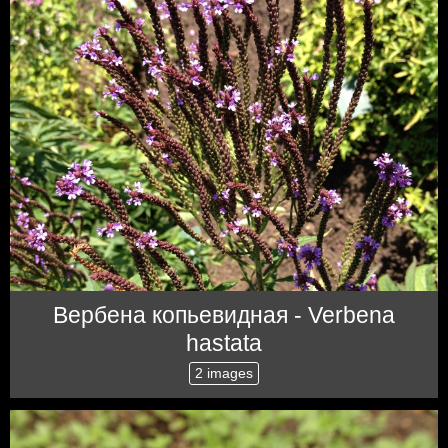
Вербена копьевидная - Verbena
hastata
2 images