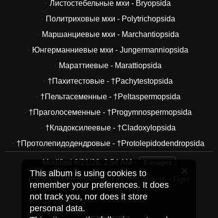
Листостебельные мхи - Bryopsida
Политриховые мхи - Polytrichopsida
Маршанциевые мхи - Marchantiopsida
Юнгерманниевые мхи - Jungermanniopsida
Мараттиевые - Marattiopsida
†Пахитестовые - †Pachytestopsida
†Пельтасеменные - †Peltaspermopsida
†Праголосеменные - †Progymnospermopsida
†Кладоксилеевые - †Cladoxylopsida
†Протолепидодендровые - †Protolepidodendropsida
Modified
6/21/26, 2:54 AM
5 images
This album is using cookies to
Create online photo albums with jAlbum
·
Tiger
remember your preferences. It does
not track you, nor does it store
personal data.