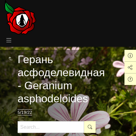
Герань
асфоделевидная
- Geranium
asphodeloides
5/19/22