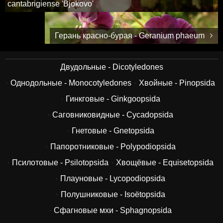
cantabrigiense 'Bjokovo'
Герань красно-бурая - Geranium phaeum
Двудольные - Dicotyledones
Однодольные - Monocotyledones
Хвойные - Pinopsida
Гинкговые - Ginkgoopsida
Саговниковидные - Cycadopsida
Гнетовые - Gnetopsida
Папоротниковые - Polypodiopsida
Псилотовые - Psilotopsida
Хвощёвые - Equisetopsida
Плауновые - Lycopodiopsida
Полушниковые - Isoëtopsida
Сфагновые мхи - Sphagnopsida