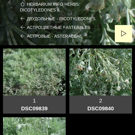
HERBARIUM.INFO HERBS:
DICOTYLEDONES &…
ДВУДОЛЬНЫЕ - DICOTYLEDONES
АСТРОЦВЕТНЫЕ - ASTERALES
АСТРОВЫЕ - ASTERACEAE
1
2
DSC09839
DSC09840