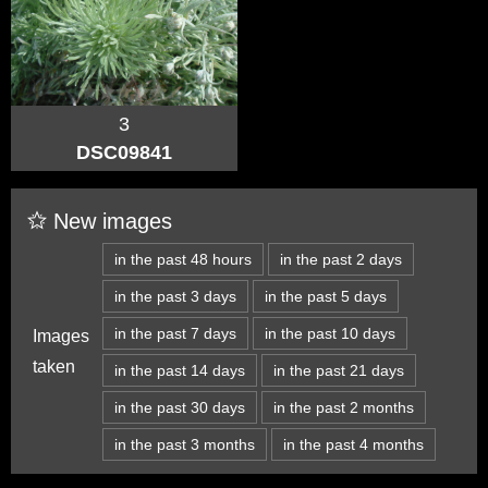
3
DSC09841
New images
in the past 48 hours
in the past 2 days
in the past 3 days
in the past 5 days
in the past 7 days
in the past 10 days
Images
taken
in the past 14 days
in the past 21 days
in the past 30 days
in the past 2 months
in the past 3 months
in the past 4 months