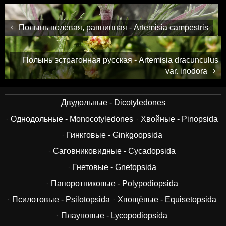
Полынь полевая, равнинная - Artemisia campestris
Полынь эстрагонная русская - Artemisia dracunculus
var. inodora
Двудольные - Dicotyledones
Однодольные - Monocotyledones
Хвойные - Pinopsida
Гинкговые - Ginkgoopsida
Саговниковидные - Cycadopsida
Гнетовые - Gnetopsida
Папоротниковые - Polypodiopsida
Псилотовые - Psilotopsida
Хвощёвые - Equisetopsida
Плауновые - Lycopodiopsida