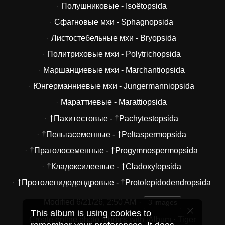
Полушниковые - Isoëtopsida
Сфагновые мхи - Sphagnopsida
Листостебельные мхи - Bryopsida
Политриховые мхи - Polytrichopsida
Маршанциевые мхи - Marchantiopsida
Юнгерманниевые мхи - Jungermanniopsida
Мараттиевые - Marattiopsida
†Пахитестовые - †Pachytestopsida
†Пельтасеменные - †Peltaspermopsida
†Праголосеменные - †Progymnospermopsida
†Кладоксилеевые - †Cladoxylopsida
†Протолепидодендровые - †Protolepidodendropsida
Modified
6/21/26, 2:50 AM
3 images
This album is using cookies to
Create online photo albums with jAlbum
·
Tiger