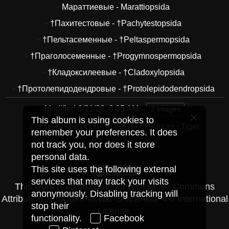
Мараттиевые - Marattiopsida
†Пахитестовые - †Pachytestopsida
†Пельтасеменные - †Peltaspermopsida
†Праголосеменные - †Progymnospermopsida
†Кладоксилеевые - †Cladoxylopsida
†Протолепидодендровые - †Protolepidodendropsida
Modified
6/21/26, 3:05 AM
2 images
This album is using cookies to
Create online photo albums with jAlbum
·
Tiger
remember your preferences. It does
not track you, nor does it store
personal data.
This site uses the following external
services that may track your visits
This work is licensed under a
Creative Commons
anonymously. Disabling tracking will
Attribution-NonCommercial-ShareAlike 4.0 International
stop their
License
.
functionality.
Facebook