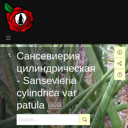
Сансевиерия
цилиндрическая
- Sansevieria
cylindrica var
patula
1/30/14