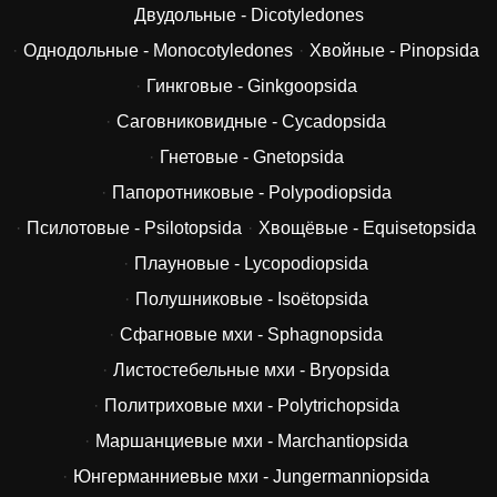
Двудольные - Dicotyledones
Однодольные - Monocotyledones
Хвойные - Pinopsida
Гинкговые - Ginkgoopsida
Саговниковидные - Cycadopsida
Гнетовые - Gnetopsida
Папоротниковые - Polypodiopsida
Псилотовые - Psilotopsida
Хвощёвые - Equisetopsida
Плауновые - Lycopodiopsida
Полушниковые - Isoëtopsida
Сфагновые мхи - Sphagnopsida
Листостебельные мхи - Bryopsida
Политриховые мхи - Polytrichopsida
Маршанциевые мхи - Marchantiopsida
Юнгерманниевые мхи - Jungermanniopsida