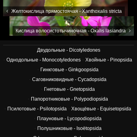
Желтокислица прямостоячая - Xanthoxalis stricta
Кислица волосистотычиночная - Oxalis lasiandra
Двудольные - Dicotyledones
Однодольные - Monocotyledones
Хвойные - Pinopsida
Гинкговые - Ginkgoopsida
Саговниковидные - Cycadopsida
Гнетовые - Gnetopsida
Папоротниковые - Polypodiopsida
Псилотовые - Psilotopsida
Хвощёвые - Equisetopsida
Плауновые - Lycopodiopsida
Полушниковые - Isoëtopsida