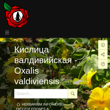
Кислица
валдивийская -
Oxalis
valdiviensis
7/7/17
HERBARIUM.INFO HERBS:
DICOTYLEDONES &…