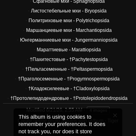
Сфагновые мхи - Sphagnopsida
Листостебельные мхи - Bryopsida
Политриховые мхи - Polytrichopsida
Маршанциевые мхи - Marchantiopsida
Юнгерманниевые мхи - Jungermanniopsida
Мараттиевые - Marattiopsida
†Пахитестовые - †Pachytestopsida
†Пельтасеменные - †Peltaspermopsida
†Праголосеменные - †Progymnospermopsida
†Кладоксилеевые - †Cladoxylopsida
†Протолепидодендровые - †Protolepidodendropsida
Modified
6/21/26, 2:55 AM
4 images
This album is using cookies to
Create online photo albums with jAlbum
·
Tiger
remember your preferences. It does
not track you, nor does it store