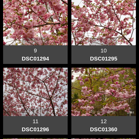
9
10
DSC01294
DSC01295
11
12
DSC01296
DSC01360