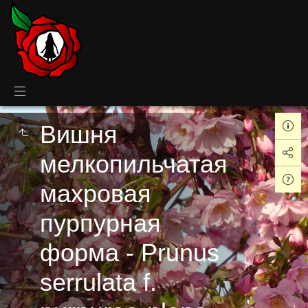
Вишня
мелкопильчатая
махровая
пурпурная
форма - Prunus
serrulata f.