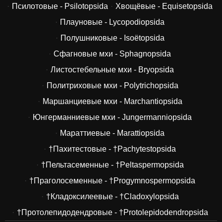
Псилотовые - Psilotopsida
Хвощёвые - Equisetopsida
Плауновые - Lycopodiopsida
Полушниковые - Isoëtopsida
Сфагновые мхи - Sphagnopsida
Листостебельные мхи - Bryopsida
Политриховые мхи - Polytrichopsida
Маршанциевые мхи - Marchantiopsida
Юнгерманниевые мхи - Jungermanniopsida
Мараттиевые - Marattiopsida
†Пахитестовые - †Pachytestopsida
†Пельтасеменные - †Peltaspermopsida
†Праголосеменные - †Progymnospermopsida
†Кладоксилеевые - †Cladoxylopsida
†Протолепидодендровые - †Protolepidodendropsida