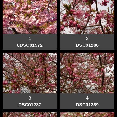
1
2
0DSC01572
DSC01286
3
4
DSC01287
DSC01289