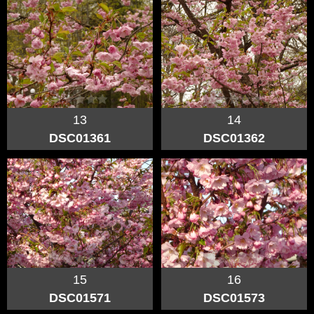
13
14
DSC01361
DSC01362
15
16
DSC01571
DSC01573