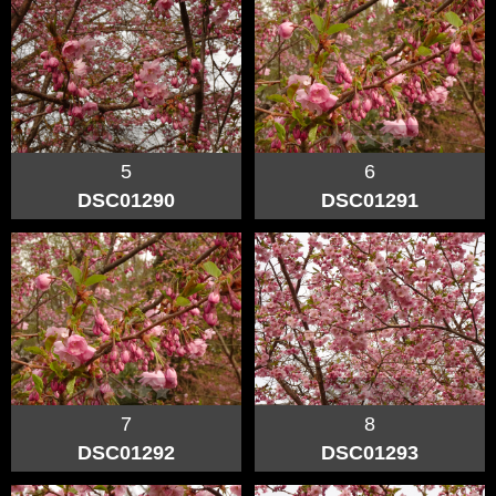
5
6
DSC01290
DSC01291
7
8
DSC01292
DSC01293