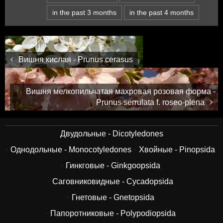
in the past 3 months
in the past 4 months
Вишня кислая - Prunus cerasus
Вишня мелкопильчатая махровая розовая форма -
Prunus serrulata f. roseo-plena
Двудольные - Dicotyledones
Однодольные - Monocotyledones
Хвойные - Pinopsida
Гинкговые - Ginkgoopsida
Саговниковидные - Cycadopsida
Гнетовые - Gnetopsida
Папоротниковые - Polypodiopsida