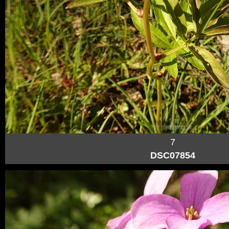
7
DSC07854