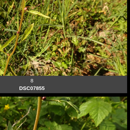
8
DSC07855