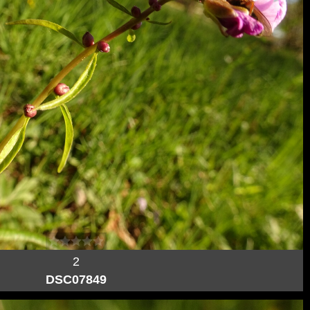
2
DSC07849