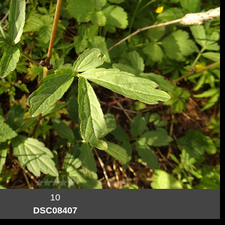
10
DSC08407