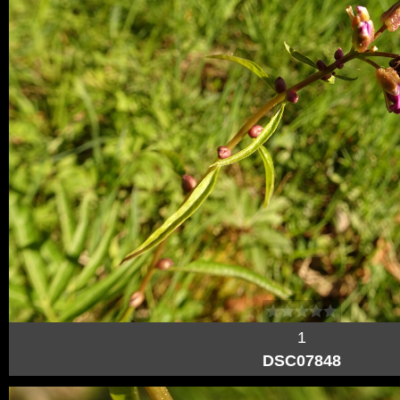
1
DSC07848