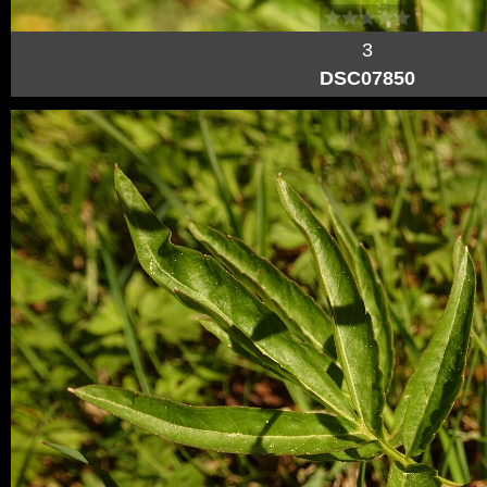
3
DSC07850