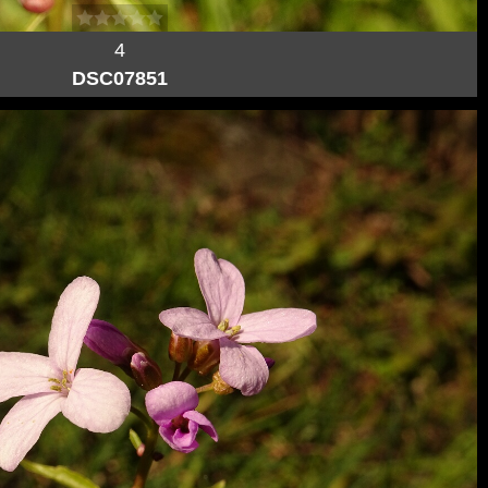
4
DSC07851