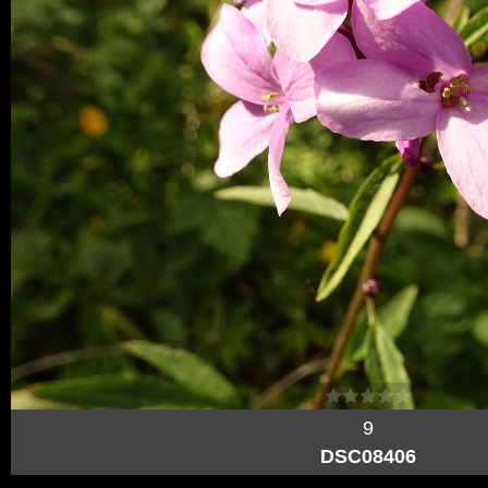
9
DSC08406