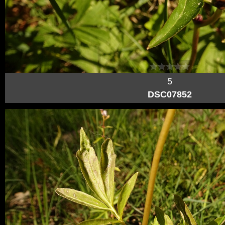
5
DSC07852