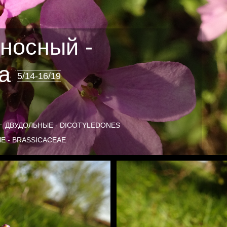
носный -
ra
5/14-16/19
ДВУДОЛЬНЫЕ - DICOTYLEDONES
Е - BRASSICACEAE