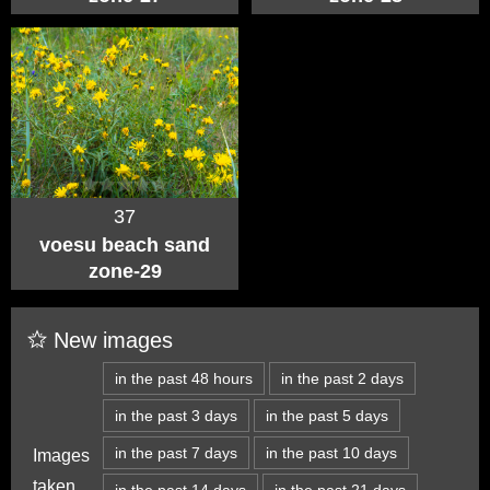
37
voesu beach sand
zone-29
New images
in the past 48 hours
in the past 2 days
in the past 3 days
in the past 5 days
in the past 7 days
in the past 10 days
Images
taken
in the past 14 days
in the past 21 days