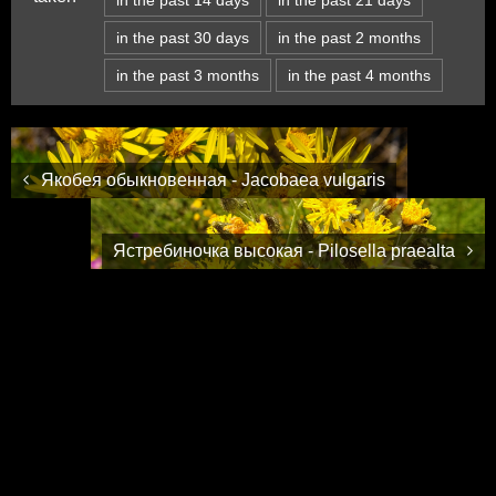
in the past 30 days
in the past 2 months
in the past 3 months
in the past 4 months
Якобея обыкновенная - Jacobaea vulgaris
Ястребиночка высокая - Pilosella praealta