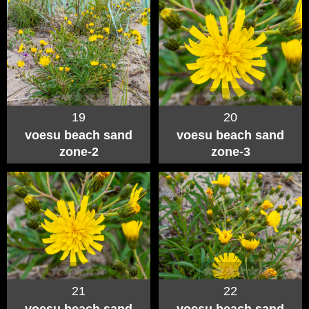
19
20
voesu beach sand
voesu beach sand
zone-2
zone-3
21
22