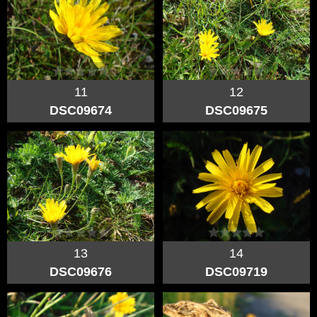
11
12
DSC09674
DSC09675
13
14
DSC09676
DSC09719