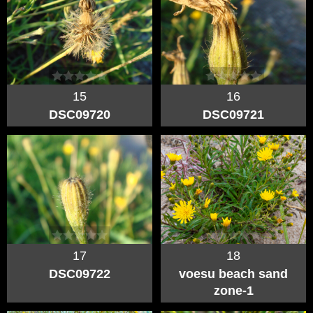
15
16
DSC09720
DSC09721
17
18
DSC09722
voesu beach sand
zone-1