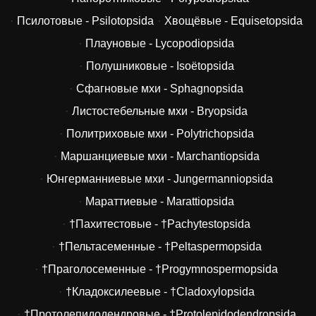
Псилотовые - Psilotopsida
Хвощёвые - Equisetopsida
Плауновые - Lycopodiopsida
Полушниковые - Isoëtopsida
Сфагновые мхи - Sphagnopsida
Листостебельные мхи - Bryopsida
Политриховые мхи - Polytrichopsida
Маршанциевые мхи - Marchantiopsida
Юнгерманниевые мхи - Jungermanniopsida
Мараттиевые - Marattiopsida
†Пахитестовые - †Pachytestopsida
†Пельтасеменные - †Peltaspermopsida
†Праголосеменные - †Progymnospermopsida
†Кладоксилеевые - †Cladoxylopsida
†Протолепидодендровые - †Protolepidodendropsida