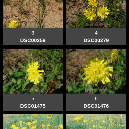
3
4
DSC00259
DSC00279
5
6
DSC01475
DSC01476