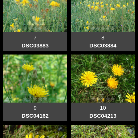
7
8
DSC03883
DSC03884
9
10
DSC04162
DSC04213