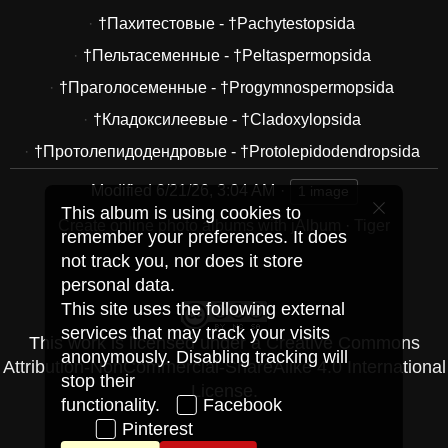
†Пахитестовые - †Pachytestopsida
†Пельтасеменные - †Peltaspermopsida
†Праголосеменные - †Progymnospermopsida
†Кладоксилеевые - †Cladoxylopsida
†Протолепидодендровые - †Protolepidodendropsida
Modified
6/21/26, 3:04 AM
1 image
This album is using cookies to
Create online photo albums with jAlbum
·
Tiger
remember your preferences. It does
not track you, nor does it store
personal data.
This site uses the following external
services that may track your visits
This work is licensed under a
Creative Commons
anonymously. Disabling tracking will
Attribution-NonCommercial-ShareAlike 4.0 International
stop their
License
.
functionality.
Facebook
Pinterest