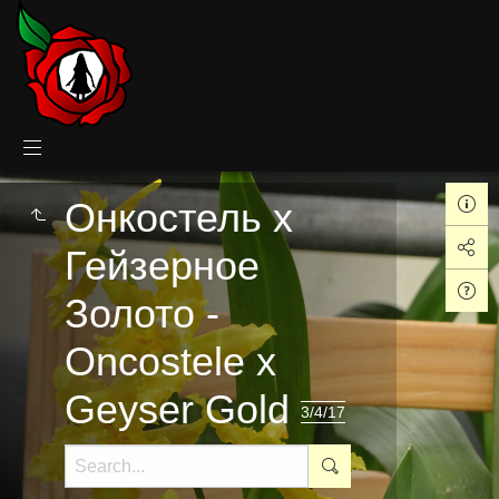
Онкостель x
Гейзерное
Золото -
Oncostele x
Geyser Gold
3/4/17