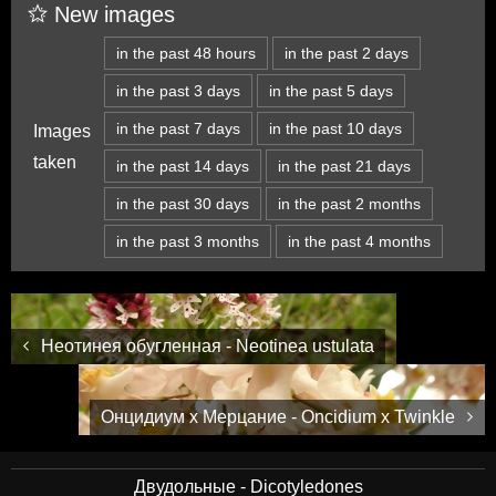
New images
in the past 48 hours
in the past 2 days
in the past 3 days
in the past 5 days
in the past 7 days
in the past 10 days
Images
taken
in the past 14 days
in the past 21 days
in the past 30 days
in the past 2 months
in the past 3 months
in the past 4 months
Неотинея обугленная - Neotinea ustulata
Онцидиум x Мерцание - Oncidium x Twinkle
Двудольные - Dicotyledones