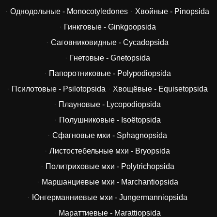
Однодольные - Monocotyledones
Хвойные - Pinopsida
Гинкговые - Ginkgoopsida
Саговниковидные - Cycadopsida
Гнетовые - Gnetopsida
Папоротниковые - Polypodiopsida
Псилотовые - Psilotopsida
Хвощёвые - Equisetopsida
Плауновые - Lycopodiopsida
Полушниковые - Isoëtopsida
Сфагновые мхи - Sphagnopsida
Листостебельные мхи - Bryopsida
Политриховые мхи - Polytrichopsida
Маршанциевые мхи - Marchantiopsida
Юнгерманниевые мхи - Jungermanniopsida
Мараттиевые - Marattiopsida