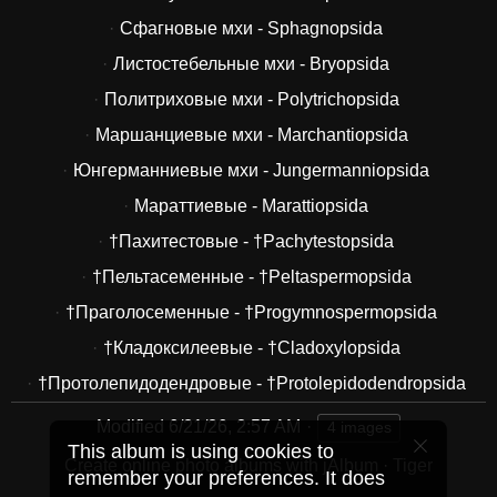
Сфагновые мхи - Sphagnopsida
Листостебельные мхи - Bryopsida
Политриховые мхи - Polytrichopsida
Маршанциевые мхи - Marchantiopsida
Юнгерманниевые мхи - Jungermanniopsida
Мараттиевые - Marattiopsida
†Пахитестовые - †Pachytestopsida
†Пельтасеменные - †Peltaspermopsida
†Праголосеменные - †Progymnospermopsida
†Кладоксилеевые - †Cladoxylopsida
†Протолепидодендровые - †Protolepidodendropsida
Modified
6/21/26, 2:57 AM
4 images
This album is using cookies to
Create online photo albums with jAlbum
·
Tiger
remember your preferences. It does