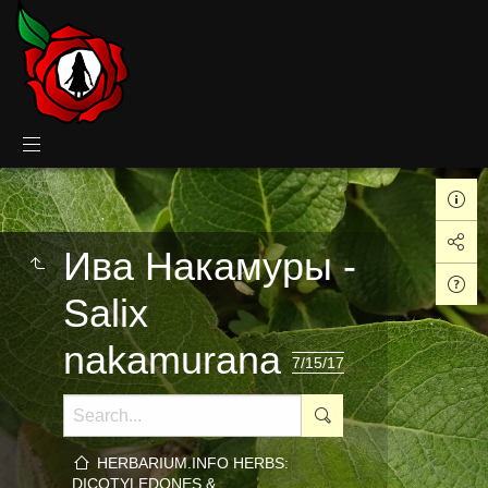
Ива Накамуры -
Salix
nakamurana
7/15/17
HERBARIUM.INFO HERBS:
DICOTYLEDONES &…