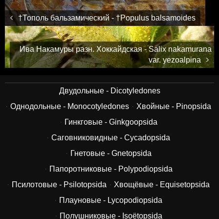
†Тополь бальзамический - †Populus balsamoides
Ива Накамуры разн. Хоккайдская - Salix nakamurana
var. yezoalpina
Двудольные - Dicotyledones
Однодольные - Monocotyledones
Хвойные - Pinopsida
Гинкговые - Ginkgoopsida
Саговниковидные - Cycadopsida
Гнетовые - Gnetopsida
Папоротниковые - Polypodiopsida
Псилотовые - Psilotopsida
Хвощёвые - Equisetopsida
Плауновые - Lycopodiopsida
Полушниковые - Isoëtopsida