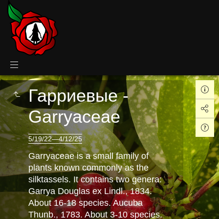
Гарриевые -
Garryaceae
5/19/22—4/12/25
Garryaceae is a small family of
plants known commonly as the
silktassels. It contains two genera:
Garrya Douglas ex Lindl., 1834.
About 16-18 species. Aucuba
Thunb., 1783. About 3-10 species.