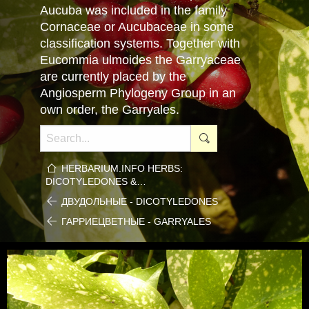
Aucuba was included in the family
Cornaceae or Aucubaceae in some
classification systems. Together with
Eucommia ulmoides the Garryaceae
are currently placed by the
Angiosperm Phylogeny Group in an
own order, the Garryales.
HERBARIUM.INFO HERBS:
DICOTYLEDONES &…
ДВУДОЛЬНЫЕ - DICOTYLEDONES
ГАРРИЕЦВЕТНЫЕ - GARRYALES