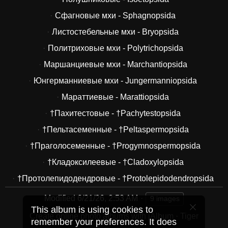
Сфагновые мхи - Sphagnopsida
Листостебельные мхи - Bryopsida
Политриховые мхи - Polytrichopsida
Маршанциевые мхи - Marchantiopsida
Юнгерманниевые мхи - Jungermanniopsida
Мараттиевые - Marattiopsida
†Пахитестовые - †Pachytestopsida
†Пельтасеменные - †Peltaspermopsida
†Праголосеменные - †Progymnospermopsida
†Кладоксилеевые - †Cladoxylopsida
†Протолепидодендровые - †Protolepidodendropsida
Modified
6/21/26, 2:53 AM
9 images
This album is using cookies to
Create online photo albums with jAlbum
·
Tiger
remember your preferences. It does