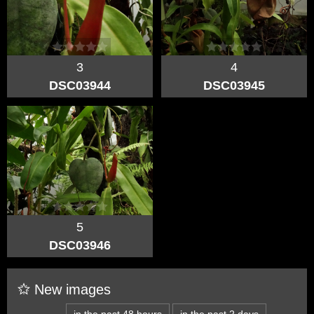
3
4
DSC03944
DSC03945
5
DSC03946
New images
in the past 48 hours
in the past 2 days