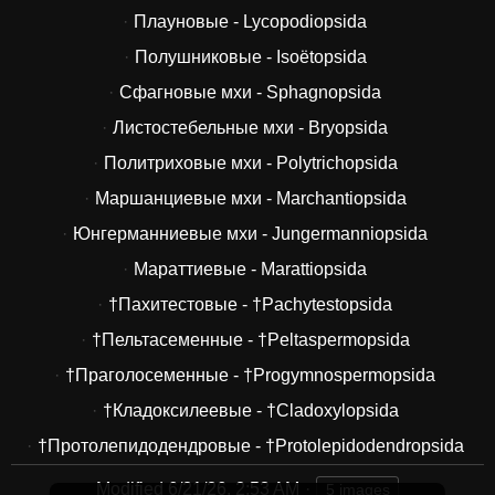
Плауновые - Lycopodiopsida
Полушниковые - Isoëtopsida
Сфагновые мхи - Sphagnopsida
Листостебельные мхи - Bryopsida
Политриховые мхи - Polytrichopsida
Маршанциевые мхи - Marchantiopsida
Юнгерманниевые мхи - Jungermanniopsida
Мараттиевые - Marattiopsida
†Пахитестовые - †Pachytestopsida
†Пельтасеменные - †Peltaspermopsida
†Праголосеменные - †Progymnospermopsida
†Кладоксилеевые - †Cladoxylopsida
†Протолепидодендровые - †Protolepidodendropsida
Modified
6/21/26, 2:53 AM
5 images