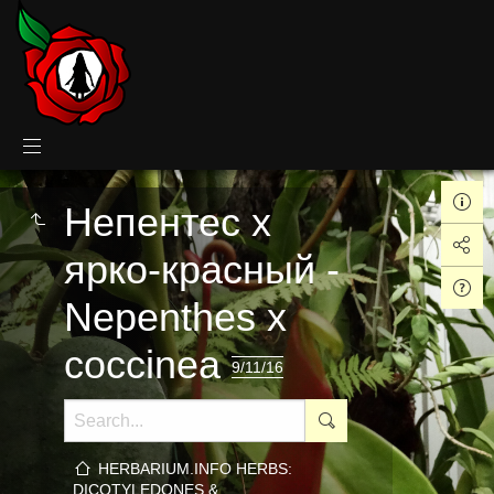
Непентес x
ярко-красный -
Nepenthes x
coccinea
9/11/16
HERBARIUM.INFO HERBS:
DICOTYLEDONES &…