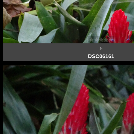
5
DSC06161