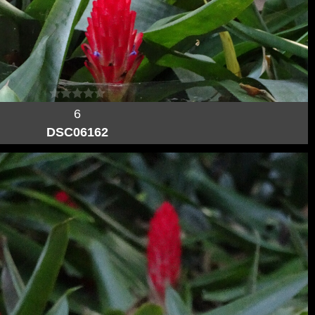
6
DSC06162