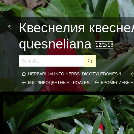
Квеснелия квеснел
quesneliana
12/2/18
HERBARIUM.INFO HERBS: DICOTYLEDONES &…
МЯТЛИКОЦВЕТНЫЕ - POALES
БРОМЕЛИЕВЫЕ 