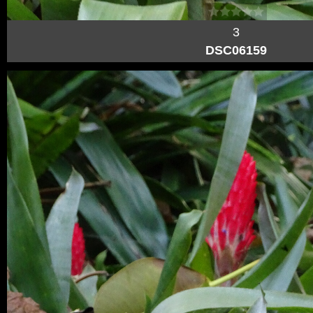
3
DSC06159