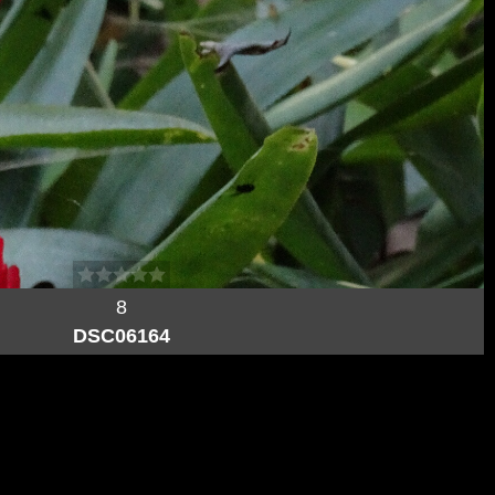
8
DSC06164