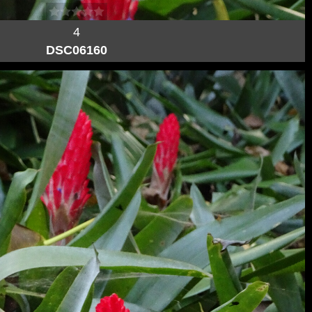
4
DSC06160