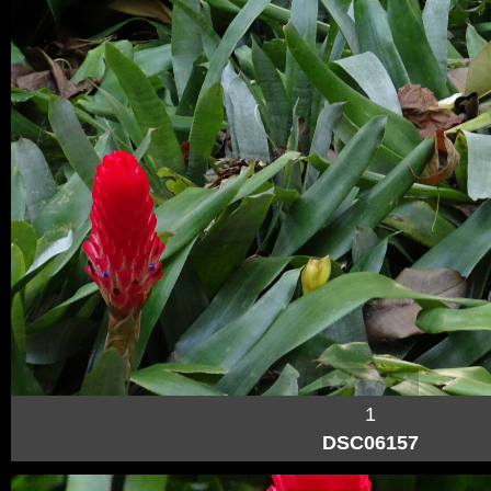
1
DSC06157