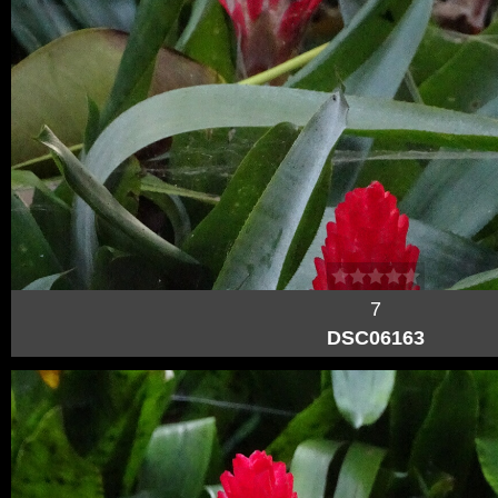
7
DSC06163