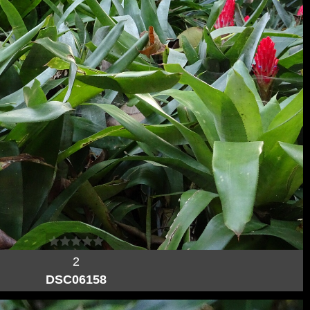
2
DSC06158