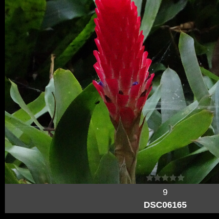
9
DSC06165