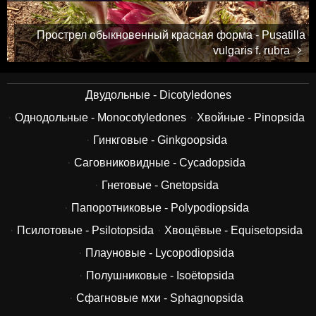
Прострел обыкновенный красная форма - Pusatilla
vulgaris f. rubra
Двудольные - Dicotyledones
Однодольные - Monocotyledones
Хвойные - Pinopsida
Гинкговые - Ginkgoopsida
Саговниковидные - Cycadopsida
Гнетовые - Gnetopsida
Папоротниковые - Polypodiopsida
Псилотовые - Psilotopsida
Хвощёвые - Equisetopsida
Плауновые - Lycopodiopsida
Полушниковые - Isoëtopsida
Сфагновые мхи - Sphagnopsida