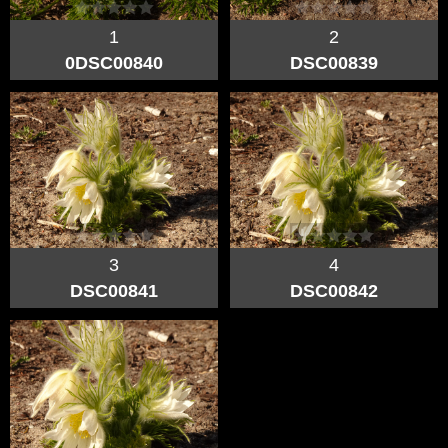
1
2
0DSC00840
DSC00839
3
4
DSC00841
DSC00842