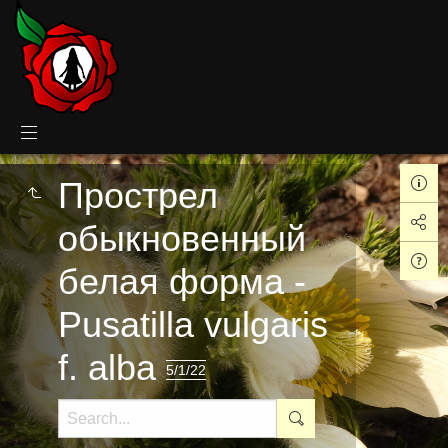
Прострел
обыкновенный
белая форма -
Pusatilla vulgaris
f. alba
5/1/22