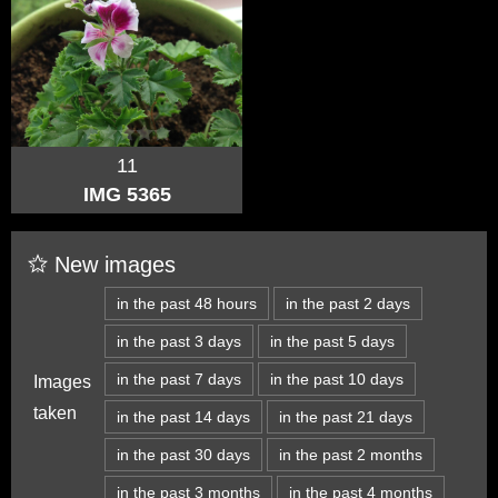
11
IMG 5365
New images
in the past 48 hours
in the past 2 days
in the past 3 days
in the past 5 days
in the past 7 days
in the past 10 days
Images
taken
in the past 14 days
in the past 21 days
in the past 30 days
in the past 2 months
in the past 3 months
in the past 4 months