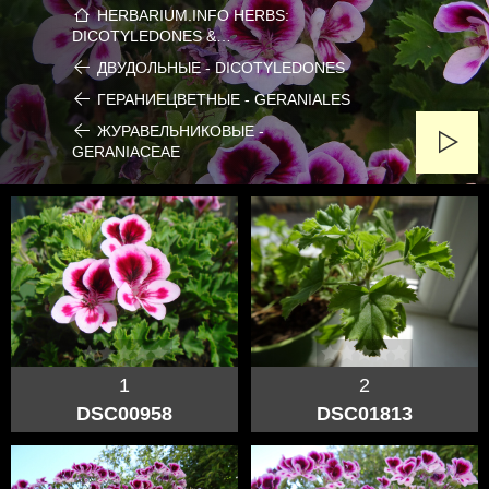
HERBARIUM.INFO HERBS:
DICOTYLEDONES &…
ДВУДОЛЬНЫЕ - DICOTYLEDONES
ГЕРАНИЕЦВЕТНЫЕ - GERANIALES
ЖУРАВЕЛЬНИКОВЫЕ -
GERANIACEAE
1
2
DSC00958
DSC01813