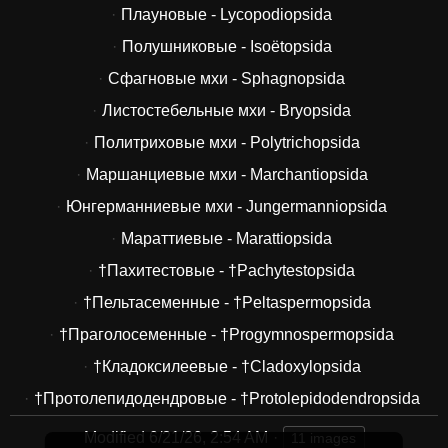
Плауновые - Lycopodiopsida
Полушниковые - Isoëtopsida
Сфагновые мхи - Sphagnopsida
Листостебельные мхи - Bryopsida
Политриховые мхи - Polytrichopsida
Маршанциевые мхи - Marchantiopsida
Юнгерманниевые мхи - Jungermanniopsida
Мараттиевые - Marattiopsida
†Пахитестовые - †Pachytestopsida
†Пельтасеменные - †Peltaspermopsida
†Праголосеменные - †Progymnospermopsida
†Кладоксилеевые - †Cladoxylopsida
†Протолепидодендровые - †Protolepidodendropsida
Modified
6/21/26, 2:54 AM
11 images