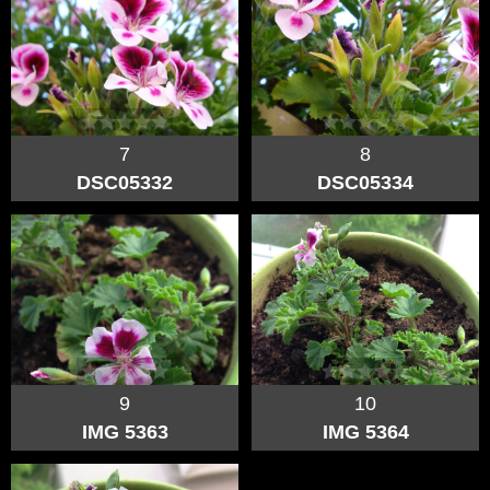
7
8
DSC05332
DSC05334
9
10
IMG 5363
IMG 5364