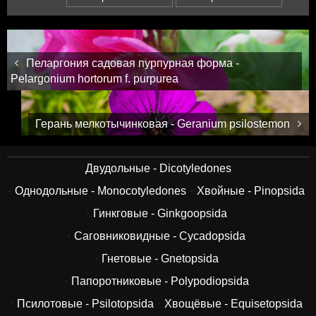
Пеларгония садовая пурпурная форма -
Pelargonium hortorum f. purpurea
Герань мелкотычинковая - Geranium psilostemon
Двудольные - Dicotyledones
Однодольные - Monocotyledones
Хвойные - Pinopsida
Гинкговые - Ginkgoopsida
Саговниковидные - Cycadopsida
Гнетовые - Gnetopsida
Папоротниковые - Polypodiopsida
Псилотовые - Psilotopsida
Хвощёвые - Equisetopsida