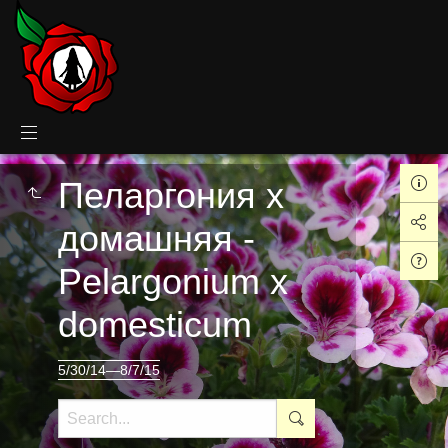
Пеларгония х
домашняя -
Pelargonium x
domesticum
5/30/14—8/7/15