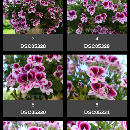
3
4
DSC05328
DSC05329
5
6
DSC05330
DSC05331