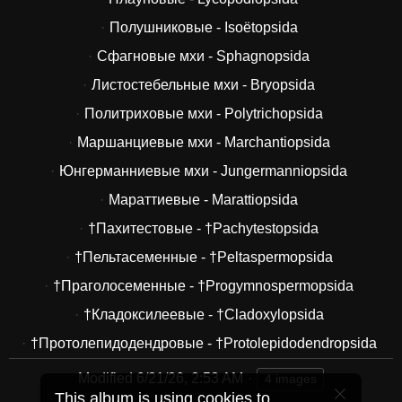
Полушниковые - Isoëtopsida
Сфагновые мхи - Sphagnopsida
Листостебельные мхи - Bryopsida
Политриховые мхи - Polytrichopsida
Маршанциевые мхи - Marchantiopsida
Юнгерманниевые мхи - Jungermanniopsida
Мараттиевые - Marattiopsida
†Пахитестовые - †Pachytestopsida
†Пельтасеменные - †Peltaspermopsida
†Праголосеменные - †Progymnospermopsida
†Кладоксилеевые - †Cladoxylopsida
†Протолепидодендровые - †Protolepidodendropsida
Modified
6/21/26, 2:53 AM
4 images
This album is using cookies to