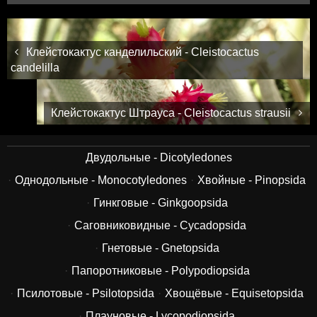
Клейстокактус канделильский - Cleistocactus
candelilla
Клейстокактус Штрауса - Cleistocactus strausii
Двудольные - Dicotyledones
Однодольные - Monocotyledones
Хвойные - Pinopsida
Гинкговые - Ginkgoopsida
Саговниковидные - Cycadopsida
Гнетовые - Gnetopsida
Папоротниковые - Polypodiopsida
Псилотовые - Psilotopsida
Хвощёвые - Equisetopsida
Плауновые - Lycopodiopsida