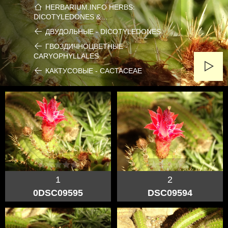
HERBARIUM.INFO HERBS:
DICOTYLEDONES &…
ДВУДОЛЬНЫЕ - DICOTYLEDONES
ГВОЗДИЧНОЦВЕТНЫЕ -
CARYOPHYLLALES
КАКТУСОВЫЕ - CACTACEAE
1
2
0DSC09595
DSC09594