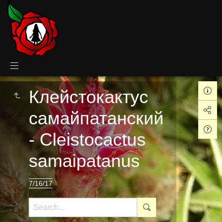
Клейстокактус
самайпатанский
- Cleistocactus
samaipatanus
7/16/17