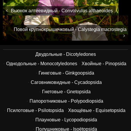
Вьюнок алтеевидный - Convolvulus althaeoides
Повой крупнокрышечковый - Calystegia macrostegia
Двудольные - Dicotyledones
Однодольные - Monocotyledones
Хвойные - Pinopsida
Гинкговые - Ginkgoopsida
Саговниковидные - Cycadopsida
Гнетовые - Gnetopsida
Папоротниковые - Polypodiopsida
Псилотовые - Psilotopsida
Хвощёвые - Equisetopsida
Плауновые - Lycopodiopsida
Полушниковые - Isoëtopsida