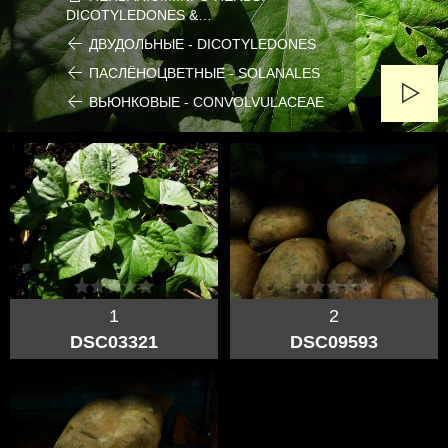
DICOTYLEDONES &…
ДВУДОЛЬНЫЕ - DICOTYLEDONES
ПАСЛЁНОЦВЕТНЫЕ - SOLANALES
ВЬЮНКОВЫЕ - CONVOLVULACEAE
1
2
DSC03321
DSC09593