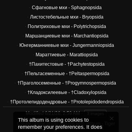
Сфагновые мхи - Sphagnopsida
Листостебельные мхи - Bryopsida
Политриховые мхи - Polytrichopsida
Маршанциевые мхи - Marchantiopsida
Юнгерманниевые мхи - Jungermanniopsida
Мараттиевые - Marattiopsida
†Пахитестовые - †Pachytestopsida
†Пельтасеменные - †Peltaspermopsida
†Праголосеменные - †Progymnospermopsida
†Кладоксилеевые - †Cladoxylopsida
†Протолепидодендровые - †Protolepidodendropsida
Modified
6/21/26, 2:59 AM
3 images
This album is using cookies to
Create online photo albums with jAlbum
·
Tiger
remember your preferences. It does