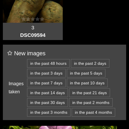
3
DSC09594
New images
in the past 48 hours
in the past 2 days
in the past 3 days
in the past 5 days
in the past 7 days
in the past 10 days
Images
taken
in the past 14 days
in the past 21 days
in the past 30 days
in the past 2 months
in the past 3 months
in the past 4 months