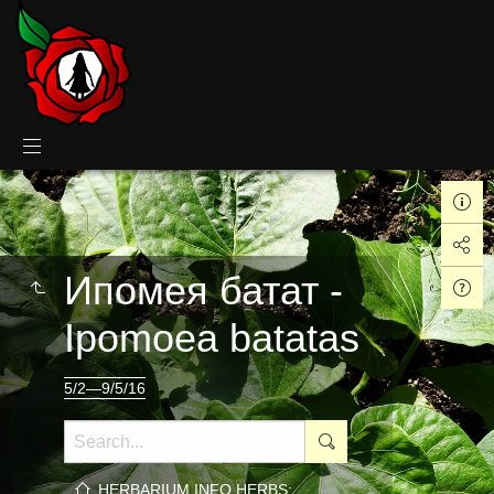
Ипомея батат -
Ipomoea batatas
5/2—9/5/16
HERBARIUM.INFO HERBS: