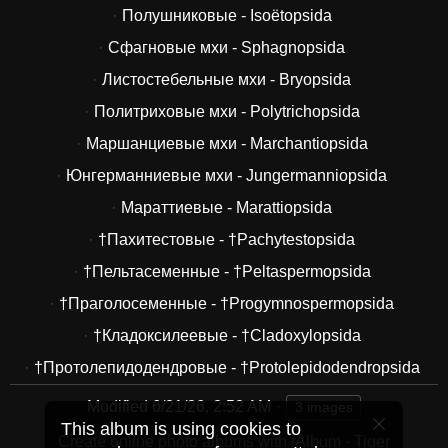
Полушниковые - Isoëtopsida
Сфагновые мхи - Sphagnopsida
Листостебельные мхи - Bryopsida
Политриховые мхи - Polytrichopsida
Маршанциевые мхи - Marchantiopsida
Юнгерманниевые мхи - Jungermanniopsida
Мараттиевые - Marattiopsida
†Пахитестовые - †Pachytestopsida
†Пельтасеменные - †Peltaspermopsida
†Праголосеменные - †Progymnospermopsida
†Кладоксилеевые - †Cladoxylopsida
†Протолепидодендровые - †Protolepidodendropsida
Modified
6/21/26, 2:52 AM
3 images
This album is using cookies to
Create online photo albums with jAlbum
·
Tiger