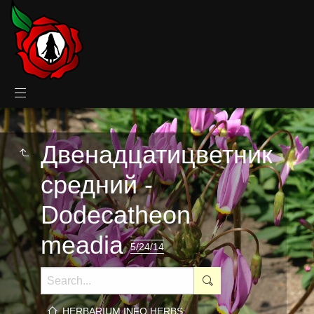
Двенадцатицветник
средний -
Dodecatheon
meadia
5/24/14
HERBARIUM.INFO HERBS: