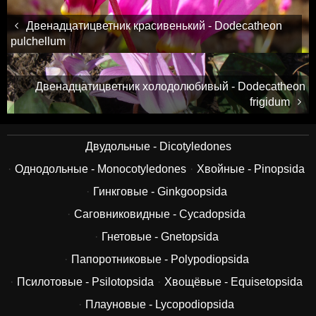
Двенадцатицветник красивенький - Dodecatheon
pulchellum
Двенадцатицветник холодолюбивый - Dodecatheon
frigidum
Двудольные - Dicotyledones
Однодольные - Monocotyledones
Хвойные - Pinopsida
Гинкговые - Ginkgoopsida
Саговниковидные - Cycadopsida
Гнетовые - Gnetopsida
Папоротниковые - Polypodiopsida
Псилотовые - Psilotopsida
Хвощёвые - Equisetopsida
Плауновые - Lycopodiopsida