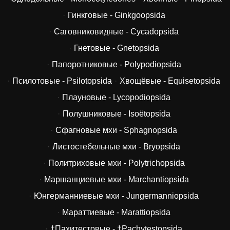
Гинкговые - Ginkgoopsida
Саговниковидные - Cycadopsida
Гнетовые - Gnetopsida
Папоротниковые - Polypodiopsida
Псилотовые - Psilotopsida
Хвощёвые - Equisetopsida
Плауновые - Lycopodiopsida
Полушниковые - Isoëtopsida
Сфагновые мхи - Sphagnopsida
Листостебельные мхи - Bryopsida
Политриховые мхи - Polytrichopsida
Маршанциевые мхи - Marchantiopsida
Юнгерманниевые мхи - Jungermanniopsida
Мараттиевые - Marattiopsida
†Пахитестовые - †Pachytestopsida