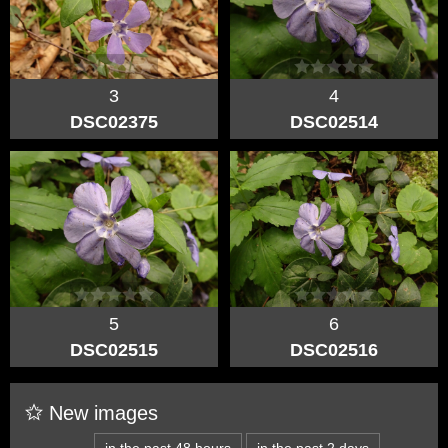
3
4
DSC02375
DSC02514
5
6
DSC02515
DSC02516
New images
in the past 48 hours
in the past 2 days