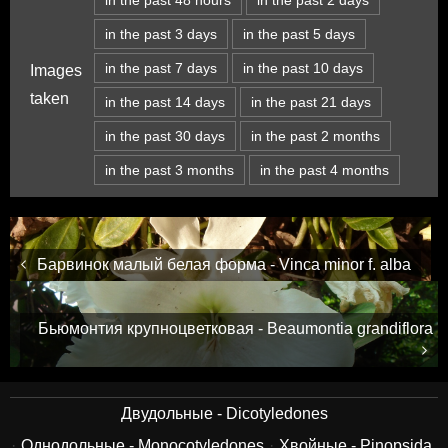
in the past 3 days
in the past 5 days
in the past 7 days
in the past 10 days
Images
taken
in the past 14 days
in the past 21 days
in the past 30 days
in the past 2 months
in the past 3 months
in the past 4 months
Барвинок малый белая форма - Vinca minor f. alba
Бьюмонтия крупноцветковая - Beaumontia grandiflora
Двудольные - Dicotyledones
Однодольные - Monocotyledones
Хвойные - Pinopsida