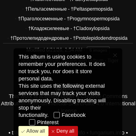
†Пельтасеменные - †Peltaspermopsida
†Праголосеменные - †Progymnospermopsida
†Кладоксилеевые - †Cladoxylopsida
†Протолепидодендровые - †Protolepidodendropsida
Modified
6/21/26, 2:54 AM
6 images
This album is using cookies to
Create online photo albums with jAlbum
·
Tiger
remember your preferences. It does
not track you, nor does it store
personal data.
This site uses the following external
services that may track your visits
This work is licensed under a
Creative Commons
anonymously. Disabling tracking will
Attribution-NonCommercial-ShareAlike 4.0 International
stop their
License
.
functionality.
Facebook
Pinterest
Allow all
Deny all
•
travel-pics.vip
•
herbarium.info
•
fungarium.info
•