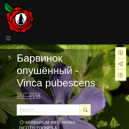
Барвинок
опушённый -
Vinca pubescens
3/31—4/1/18
HERBARIUM.INFO HERBS:
DICOTYLEDONES &…