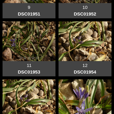
9
10
DSC01951
DSC01952
11
12
DSC01953
DSC01954