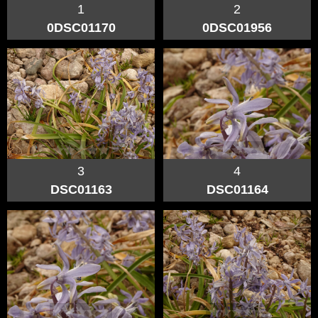
1
2
0DSC01170
0DSC01956
3
4
DSC01163
DSC01164