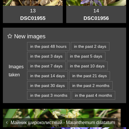
13
14
DSC01955
DSC01956
New images
in the past 48 hours
in the past 2 days
in the past 3 days
in the past 5 days
in the past 7 days
in the past 10 days
Images
taken
in the past 14 days
in the past 21 days
in the past 30 days
in the past 2 months
in the past 3 months
in the past 4 months
Майник широколистный - Maianthemum dilatatum