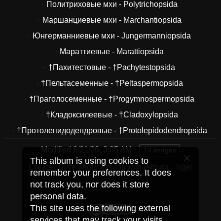
Политриховые мхи - Polytrichopsida
Маршанциевые мхи - Marchantiopsida
Юнгерманниевые мхи - Jungermanniopsida
Мараттиевые - Marattiopsida
†Пахитестовые - †Pachytestopsida
†Пельтасеменные - †Peltaspermopsida
†Праголосеменные - †Progymnospermopsida
†Кладоксилеевые - †Cladoxylopsida
†Протолепидодендровые - †Protolepidodendropsida
Modified
6/21/26, 3:05 AM
14 images
This album is using cookies to
Create online photo albums with jAlbum
·
Tiger
remember your preferences. It does
not track you, nor does it store
personal data.
This site uses the following external
services that may track your visits