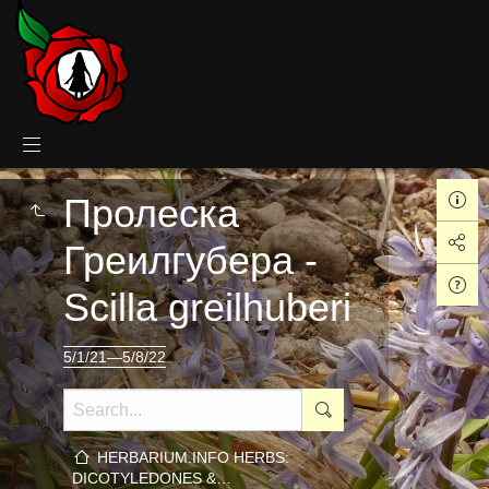
Пролеска
Греилгубера -
Scilla greilhuberi
5/1/21—5/8/22
HERBARIUM.INFO HERBS:
DICOTYLEDONES &…