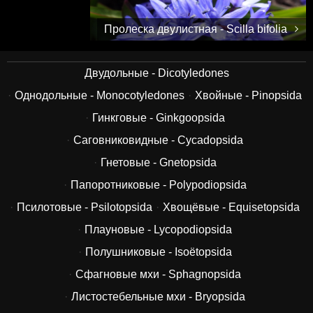
Пролеска двулистная - Scilla bifolia
Двудольные - Dicotyledones
Однодольные - Monocotyledones
Хвойные - Pinopsida
Гинкговые - Ginkgoopsida
Саговниковидные - Cycadopsida
Гнетовые - Gnetopsida
Папоротниковые - Polypodiopsida
Псилотовые - Psilotopsida
Хвощёвые - Equisetopsida
Плауновые - Lycopodiopsida
Полушниковые - Isoëtopsida
Сфагновые мхи - Sphagnopsida
Листостебельные мхи - Bryopsida