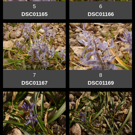
5
6
DSC01165
DSC01166
7
8
DSC01167
DSC01169