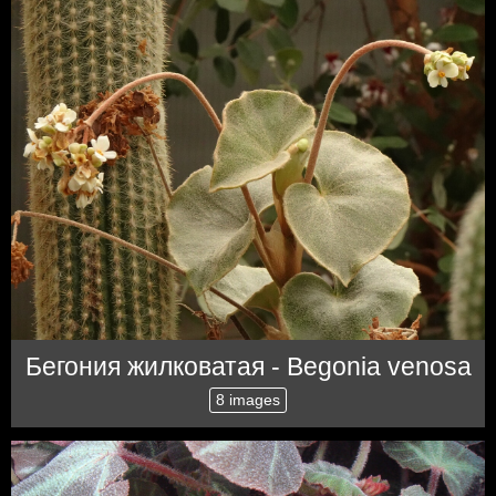
Бегония жилковатая - Вegonia venosa
8 images