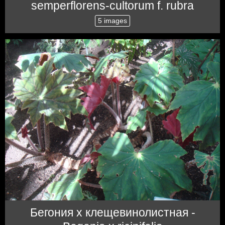
semperflorens-cultorum f. rubra
5 images
Бегония x клещевинолистная -