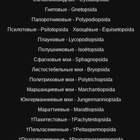
Гнетовые - Gnetopsida
Папоротниковые - Polypodiopsida
Псилотовые - Psilotopsida
Хвощёвые - Equisetopsida
Плауновые - Lycopodiopsida
Полушниковые - Isoëtopsida
Сфагновые мхи - Sphagnopsida
Листостебельные мхи - Bryopsida
Политриховые мхи - Polytrichopsida
Маршанциевые мхи - Marchantiopsida
Юнгерманниевые мхи - Jungermanniopsida
Мараттиевые - Marattiopsida
†Пахитестовые - †Pachytestopsida
†Пельтасеменные - †Peltaspermopsida
†Праголосеменные - †Progymnospermopsida