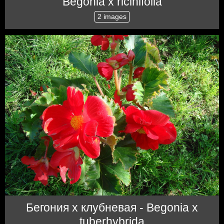
Begonia x ricinifolia
2 images
Бегония x клубневая - Begonia x
tuberhybrida