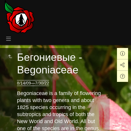
Бегониевые -
Begoniaceae
8/14/09—7/30/22
Begoniaceae is a family of flowering
plants with two genera and about
1825 species occurring in the
subtropics and tropics of both the
New World and Old World. All but
one of the species are in the genus