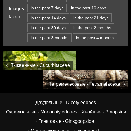
in the past 7 days
in the past 10 days
Images
taken
in the past 14 days
in the past 21 days
in the past 30 days
in the past 2 months
in the past 3 months
in the past 4 months
Тыквенные - Cucurbitaceae
Тетрамелесовые - Tetramelaceae
Двудольные - Dicotyledones
Однодольные - Monocotyledones
Хвойные - Pinopsida
Гинкговые - Ginkgoopsida
Саговниковидные - Cycadopsida