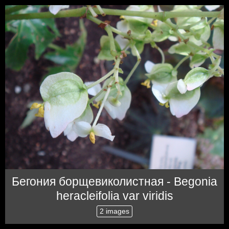
Бегония борщевиколистная - Begonia
heracleifolia var viridis
2 images