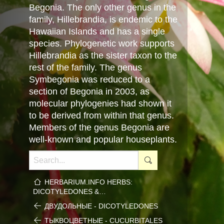
Begonia. The only other genus in the
family, Hillebrandia, is endemic to the
Hawaiian Islands and has a single
species. Phylogenetic work supports
Hillebrandia as the sister taxon to the
rest of the family. The genus
Symbegonia was reduced to a
section of Begonia in 2003, as
molecular phylogenies had shown it
to be derived from within that genus.
Members of the genus Begonia are
well-known and popular houseplants.
HERBARIUM.INFO HERBS:
DICOTYLEDONES &…
ДВУДОЛЬНЫЕ - DICOTYLEDONES
ТЫКВОЦВЕТНЫЕ - CUCURBITALES