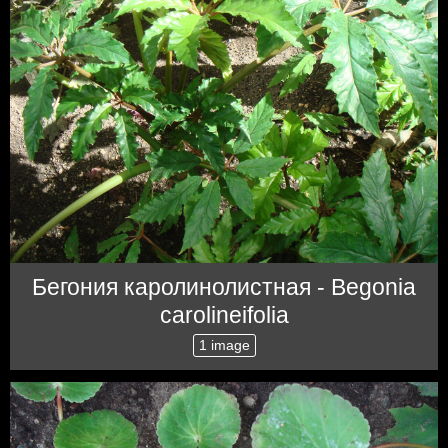
Бегония каролинолистная - Begonia
carolineifolia
1 image