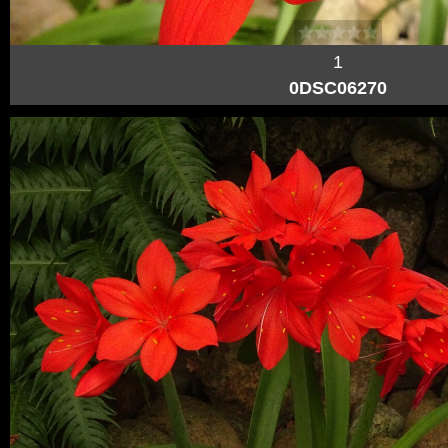
1
0DSC06270