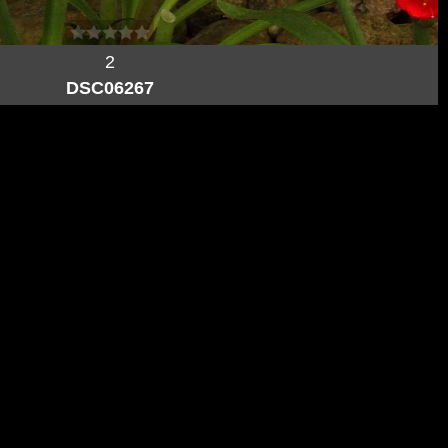
2
DSC06267