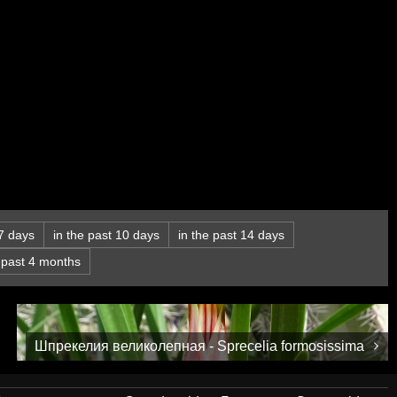
 7 days
in the past 10 days
in the past 14 days
e past 4 months
Шпрекелия великолепная - Sprecelia formosissima