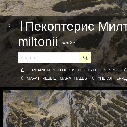
†Пекоптерис Милто
miltonii
5/5/23
HERBARIUM.INFO HERBS: DICOTYLEDONES &…
МАРАТТИЕВЫЕ - MARATTIALES
†ПЕКОПТЕРИД