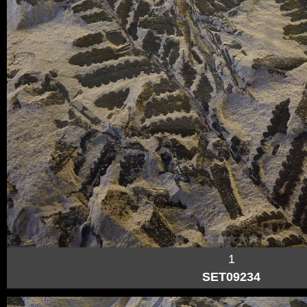
1
SET09234