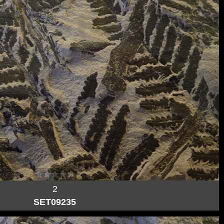
2
SET09235