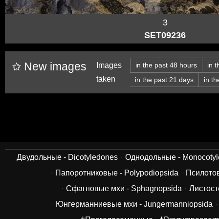
3
SET09236
New images
Images
in the past 48 hours
in 
taken
in the past 21 days
in t
Двудольные - Dicotyledones
Однодольные - Monocoty
Папоротниковые - Polypodiopsida
Псилотов
Сфагновые мхи - Sphagnopsida
Листост
Юнгерманниевые мхи - Jungermanniopsida