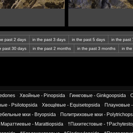
the past 2 days
in the past 3 days
in the past 5 days
in the past
he past 30 days
in the past 2 months
in the past 3 months
in th
ledones
Хвойные - Pinopsida
Гинкговые - Ginkgoopsida
С
ые - Psilotopsida
Хвощёвые - Equisetopsida
Плауновые -
ебельные мхи - Bryopsida
Политриховые мхи - Polytrichops
Мараттиевые - Marattiopsida
†Пахитестовые - †Pachytesto