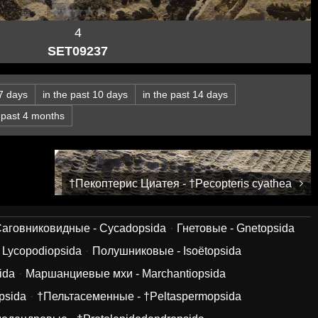
4
SET09237
 7 days
in the past 10 days
in the past 14 days
e past 4 months
†Пекоптерис Циатея - †Pecopteris cyathea
аговниковидные - Cycadopsida
Гнетовые - Gnetopsida
 Lycopodiopsida
Полушниковые - Isoëtopsida
ida
Маршанциевые мхи - Marchantiopsida
psida
†Пельтасеменные - †Peltaspermopsida