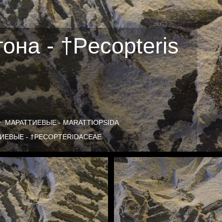
на - †Pecopteris
МАРАТТИЕВЫЕ - MARATTIOPSIDA
ИЕВЫЕ - †PECOPTERIDACEAE